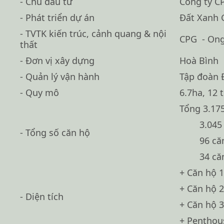
- Chủ đầu tư
Công ty C
- Phát triển dự án
Đất Xanh 
- TVTK kiến trúc, cảnh quang & nội
CPG - Ong
thất
- Đơn vị xây dựng
Hoà Bình
- Quản lý vận hành
Tập đoàn 
- Quy mô
6.7ha, 12 
Tổng 3.17
3.045
- Tổng số căn hộ
96 că
34 că
+ Căn hộ 
+ Căn hộ 
- Diện tích
+ Căn hộ 
+ Penthous