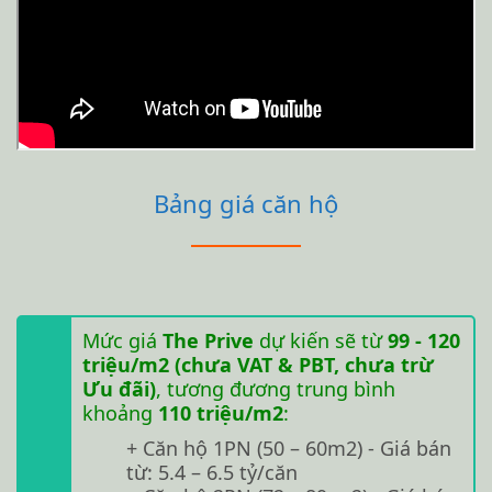
Bảng giá căn hộ
Mức giá
The Prive
dự kiến sẽ từ
99 - 120
triệu/m2 (chưa VAT & PBT, chưa trừ
Ưu đãi)
, tương đương trung bình
khoảng
110 triệu/m2
:
+ Căn hộ 1PN (50 – 60m2) - Giá bán
từ: 5.4 – 6.5 tỷ/căn