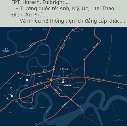
FPT, Hutech, Fulbright,…
+ Trường quốc tế: Anh, Mỹ, Úc,… tại Thảo
Điền, An Phú,…
+ Và nhiều hệ thống tiện ích đẳng cấp khác,…