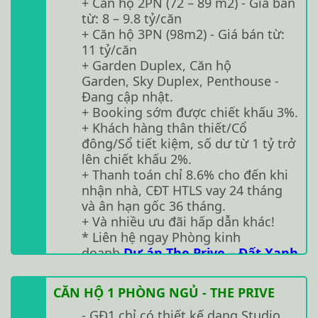
+ Căn hộ 2PN (72 – 89 m2) - Giá bán
từ: 8 – 9.8 tỷ/căn
+ Căn hộ 3PN (98m2) - Giá bán từ:
11 tỷ/căn
+ Garden Duplex, Căn hộ
Garden, Sky Duplex, Penthouse -
Đang cập nhật.
+ Booking sớm được chiết khấu 3%.
+ Khách hàng thân thiết/Cổ
đông/Sổ tiết kiệm, số dư từ 1 tỷ trở
lên chiết khấu 2%.
+ Thanh toán chỉ 8.6% cho đến khi
nhận nhà, CĐT HTLS vay 24 tháng
và ân hạn gốc 36 tháng.
+ Và nhiều ưu đãi hấp dẫn khác!
* Liên hệ ngay Phòng kinh
doanh
Dự án The Prive – Đất Xanh
Group
để được tư vấn chi tiết hơn
về dự án:
0901840059
CĂN HỘ 1 PHÒNG NGỦ - THE PRIVE
TẢI BẢNG GIÁ
- GĐ1 chỉ có thiết kế dạng Studio