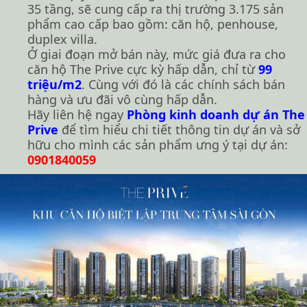
35 tầng, sẽ cung cấp ra thị trường 3.175 sản
phẩm cao cấp bao gồm: căn hộ, penhouse,
duplex villa.
Ở giai đoạn mở bán này, mức giá đưa ra cho
căn hộ The Prive cực kỳ hấp dẫn, chỉ từ
99
triệu/m2
. Cùng với đó là các chính sách bán
hàng và ưu đãi vô cùng hấp dẫn.
Hãy liên hệ ngay
Phòng kinh doanh dự án The
Prive
để tìm hiểu chi tiết thông tin dự án và sở
hữu cho mình các sản phẩm ưng ý tại dự án:
0901840059