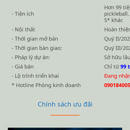
Hơn 99 tiệ
- Tiện ích
pickleball
5* khác
- Nội thất
Hoàn thiện
- Thời gian mở bán
Quý II/20
- Thời gian bàn giao:
Quý III/20
- Pháp lý dự án:
Sở hữu lâu
- Giá bán
Chỉ từ
99 
- Lộ trình triển khai
Đang nhậ
* Hotline Phòng kinh doanh
0901840059
Chính sách ưu đãi