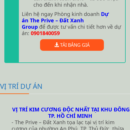
cho đến khi nhận nhà.
Liên hệ ngay Phòng kinh doanh
Dự
án The Prive – Đất Xanh
Group
để được tư vấn chi tiết hơn về dự
án:
0901840059
TẢI BẢNG GIÁ
VỊ TRÍ DỰ ÁN
VỊ TRÍ KIM CƯƠNG ĐỘC NHẤT TẠI KHU ĐÔNG
TP. HỒ CHÍ MINH
- The Prive – Đất Xanh tọa lạc tại vị trí kim
cương của phường An Phú, TP. Thủ Đức, thừa