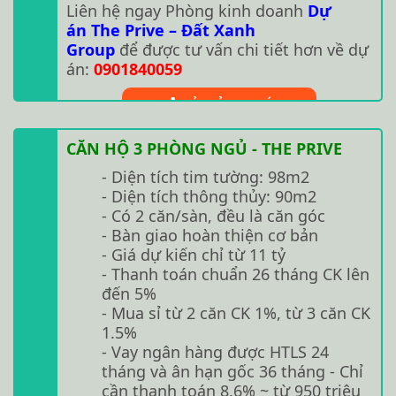
Liên hệ ngay Phòng kinh doanh
Dự
án The Prive – Đất Xanh
Group
để được tư vấn chi tiết hơn về dự
án:
0901840059
TẢI BẢNG GIÁ
CĂN HỘ 3 PHÒNG NGỦ - THE PRIVE
- Diện tích tim tường: 98m2
- Diện tích thông thủy: 90m2
- Có 2 căn/sàn, đều là căn góc
- Bàn giao hoàn thiện cơ bản
- Giá dự kiến chỉ từ 11 tỷ
- Thanh toán chuẩn 26 tháng CK lên
đến 5%
- Mua sỉ từ 2 căn CK 1%, từ 3 căn CK
1.5%
- Vay ngân hàng được HTLS 24
tháng và ân hạn gốc 36 tháng - Chỉ
cần thanh toán 8.6% ~ từ 950 triệu