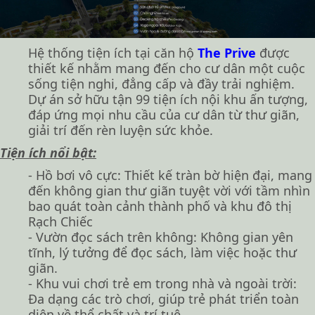
Hệ thống tiện ích tại căn hộ
The Prive
được
thiết kế nhằm mang đến cho cư dân một cuộc
sống tiện nghi, đẳng cấp và đầy trải nghiệm.
Dự án sở hữu tận 99 tiện ích nội khu ấn tượng,
đáp ứng mọi nhu cầu của cư dân từ thư giãn,
giải trí đến rèn luyện sức khỏe.
Tiện ích nổi bật:
- Hồ bơi vô cực: Thiết kế tràn bờ hiện đại, mang
đến không gian thư giãn tuyệt vời với tầm nhìn
bao quát toàn cảnh thành phố và khu đô thị
Rạch Chiếc
- Vườn đọc sách trên không: Không gian yên
tĩnh, lý tưởng để đọc sách, làm việc hoặc thư
giãn.
- Khu vui chơi trẻ em trong nhà và ngoài trời:
Đa dạng các trò chơi, giúp trẻ phát triển toàn
diện về thể chất và trí tuệ.