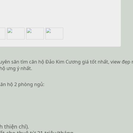
ên săn tìm căn hộ Đảo Kim Cương giá tốt nhất, view đẹp n
hộ ưng ý nhất.
căn hộ 2 phòng ngủ:
 thiện chí).
hất cho thuê từ 21 triệu/tháng.