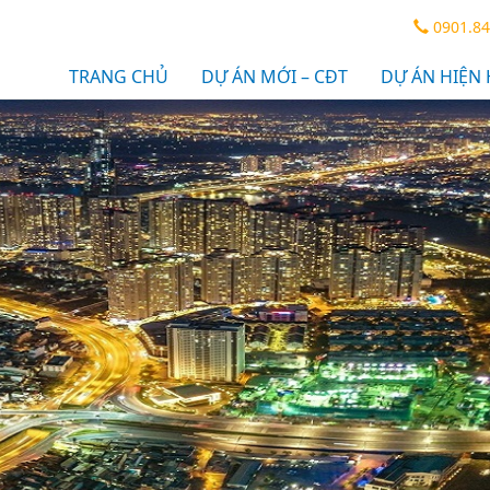
0901.84
TRANG CHỦ
DỰ ÁN MỚI – CĐT
DỰ ÁN HIỆN