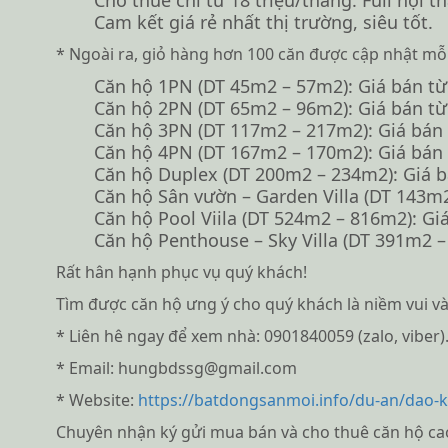
Cam kết giá rẻ nhất thị trường, siêu tốt.
* Ngoài ra, giỏ hàng hơn 100 căn được cập nhật mỗ
Căn hộ 1PN (DT 45m2 – 57m2): Giá bán từ 3
Căn hộ 2PN (DT 65m2 – 96m2): Giá bán từ 4
Căn hộ 3PN (DT 117m2 – 217m2): Giá bán từ
Căn hộ 4PN (DT 167m2 – 170m2): Giá bán từ
Căn hộ Duplex (DT 200m2 – 234m2): Giá bán
Căn hộ Sân vườn – Garden Villa (DT 143m2 
Căn hộ Pool Viila (DT 524m2 – 816m2): Giá 
Căn hộ Penthouse – Sky Villa (DT 391m2 – 
Rất hân hạnh phục vụ quý khách!
Tìm được căn hộ ưng ý cho quý khách là niềm vui v
* Liên hê ngay để xem nhà: 0901840059 (zalo, viber)
* Email: hungbdssg@gmail.com
* Website:
https://batdongsanmoi.info/du-an/dao-
Chuyên nhận ký gửi mua bán và cho thuê căn hộ cao c