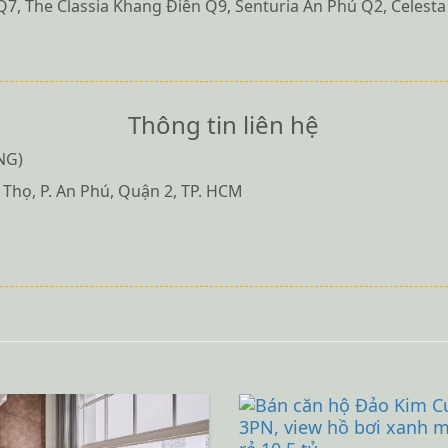
i Q7, The Classia Khang Điền Q9, Senturia An Phú Q2, Celest
Thông tin liên hệ
NG)
 Thọ, P. An Phú, Quận 2, TP. HCM