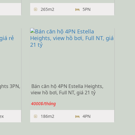
265m2
5PN
ghts 3PN,
Bán căn hộ 4PN Estella Heights,
view hồ bơi, Full NT, giá 21 tỷ
4000$/tháng
ex
186m2
4PN