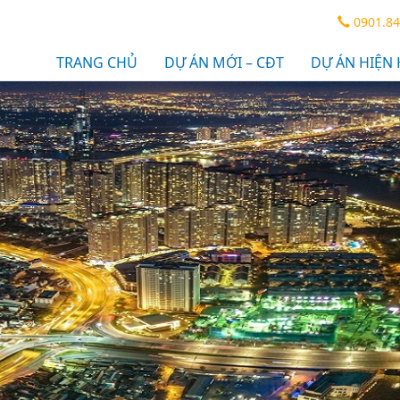
0901.84
TRANG CHỦ
DỰ ÁN MỚI – CĐT
DỰ ÁN HIỆN