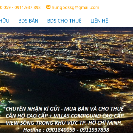
0.059 - 0911.937.898
hungbdssg@gmail.com
 HỮU
BDS BÁN
BDS CHO THUÊ
LIÊN HỆ