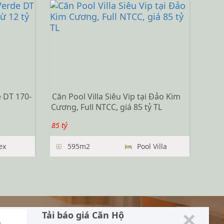
 DT 170-
Căn Pool Villa Siêu Vip tại Đảo Kim
Cương, Full NTCC, giá 85 tỷ TL
85 tỷ
ex
595m2
Pool Villa
×
KẾT NỐI CHÚNG TÔI
Tải báo giá Căn Hộ