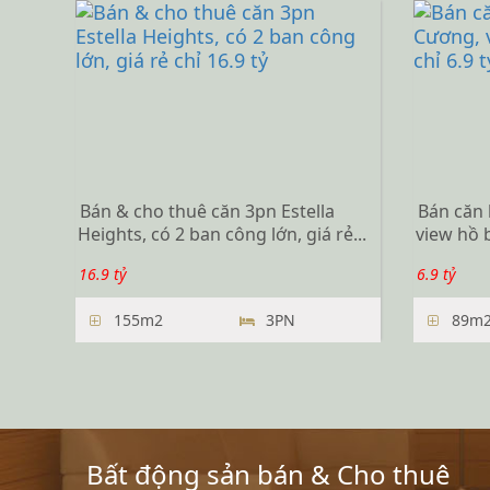
Bán & cho thuê căn 3pn Estella
Bán căn
Heights, có 2 ban công lớn, giá rẻ...
view hồ b
16.9 tỷ
6.9 tỷ
155m2
3PN
89m
Bất động sản bán & Cho thuê