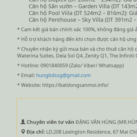
Căn hộ Sân vườn – Garden Villa (DT 143m2 
Căn hộ Pool Viila (DT 524m2 – 816m2): Giá 
Căn hộ Penthouse – Sky Villa (DT 391m2 – 
* Cam kết giá bán chính xác 100%, không đăng giá 
* Hỗ trợ khách hàng đến khi chọn được căn hộ ưng
* Chuyên nhận ký gửi mua bán và cho thuê căn hộ cao
Waterina Suites, Dela Sol Q4, Zenity Q1, The Infinit
* Hotline: 0901840059 (Zalo/ Viber/ Whatsapp)
* Email:
hungbdssg@gmail.com
* Website: https://batdongsanmoi.info/
Chuyên viên tư vấn
ĐẶNG VĂN HÙNG (MR.HÙ
Địa chỉ:
LD.208 Lexington Residence, 67 Mai Chí