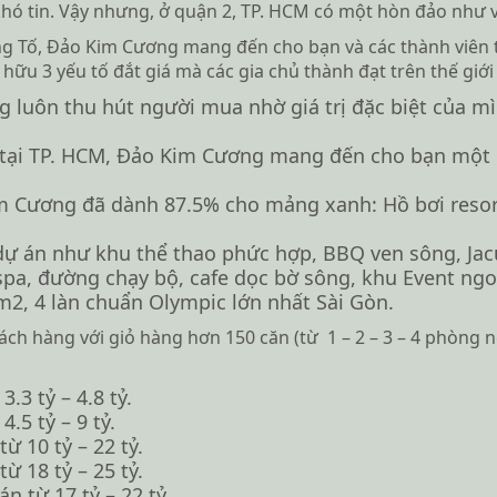
hó tin. Vậy nhưng, ở quận 2, TP. HCM có một hòn đảo như 
 Tố, Đảo Kim Cương mang đến cho bạn và các thành viên t
ữu 3 yếu tố đắt giá mà các gia chủ thành đạt trên thế giới 
ng luôn thu hút người mua nhờ giá trị đặc biệt của m
t tại TP. HCM, Đảo Kim Cương mang đến cho bạn một k
Kim Cương đã dành 87.5% cho mảng xanh: Hồ bơi reso
 dự án như khu thể thao phức hợp, BBQ ven sông, Jac
pa, đường chạy bộ, cafe dọc bờ sông, khu Event ngo
m2, 4 làn chuẩn Olympic lớn nhất Sài Gòn.
h hàng với giỏ hàng hơn 150 căn (từ 1 – 2 – 3 – 4 phòng ngủ,
.3 tỷ – 4.8 tỷ.
.5 tỷ – 9 tỷ.
 10 tỷ – 22 tỷ.
 18 tỷ – 25 tỷ.
 từ 17 tỷ – 22 tỷ.